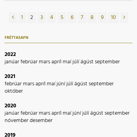
1
2
3
4
5
6
7
8
9
10
FRÉTTASAFN
2022
janúar
febrúar
mars
apríl
maí
júlí
ágúst
september
2021
febrúar
mars
apríl
maí
júní
júlí
ágúst
september
október
2020
janúar
febrúar
mars
apríl
maí
júní
júlí
ágúst
september
nóvember
desember
2019