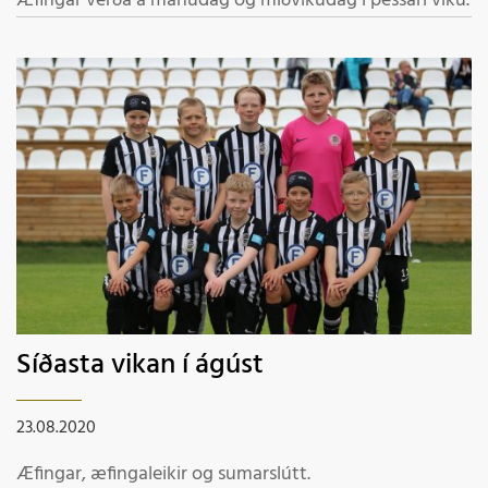
Æfingar verða á mánudag og miðvikudag í þessari viku.
Síðasta vikan í ágúst
23.08.2020
Æfingar, æfingaleikir og sumarslútt.