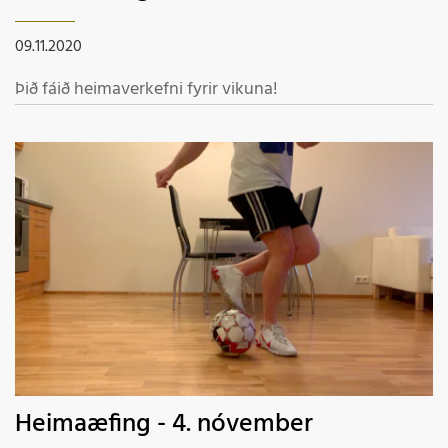
09.11.2020
Þið fáið heimaverkefni fyrir vikuna!
Heimaæfing - 4. nóvember