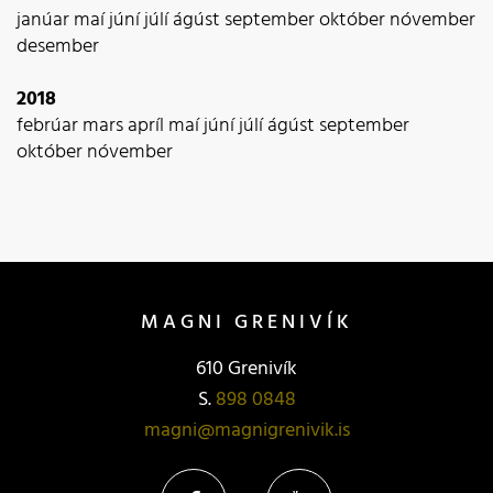
janúar
maí
júní
júlí
ágúst
september
október
nóvember
desember
2018
febrúar
mars
apríl
maí
júní
júlí
ágúst
september
október
nóvember
MAGNI GRENIVÍK
610 Grenivík
S.
898 0848
magni@magnigrenivik.is