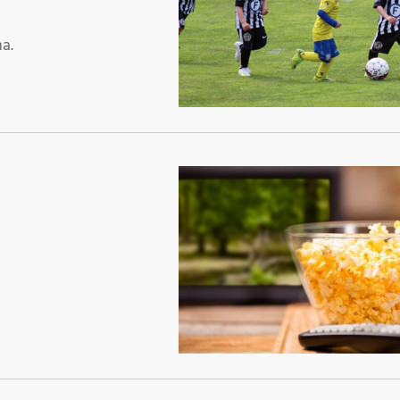
Þr
M
ma.