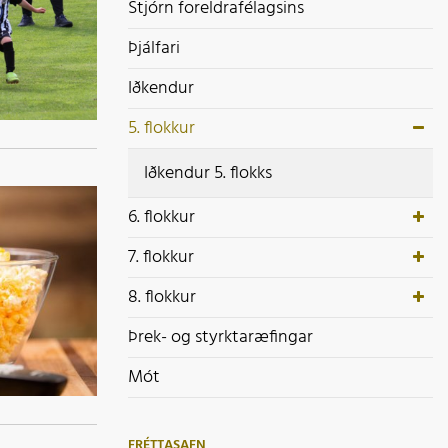
ek- og styrktaræfingar
Stjórn foreldrafélagsins
ót
Þjálfari
Iðkendur
5. flokkur
Iðkendur 5. flokks
6. flokkur
7. flokkur
8. flokkur
Þrek- og styrktaræfingar
Mót
FRÉTTASAFN