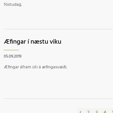
föstudag.
Æfingar í næstu viku
05.09.2019
Æfingar áfram úti á æfingasvæði.
2
3
4