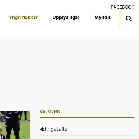
FACEBOOK
Yngri flokkar
Upplýsingar
Myndir
ingatafla
Treyjan
jórn foreldrafélagsins
Ársmiðar
álfari
Gestabók
kendur
 flokkur
 flokkur
VALMYND
 flokkur
 flokkur
Æfingatafla