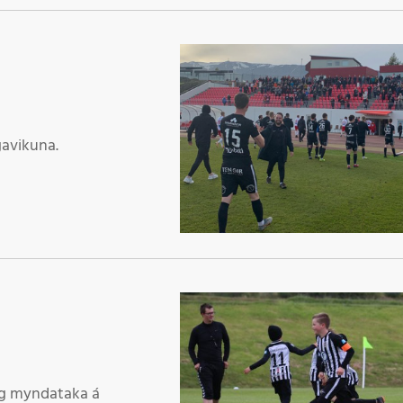
gavikuna.
og myndataka á