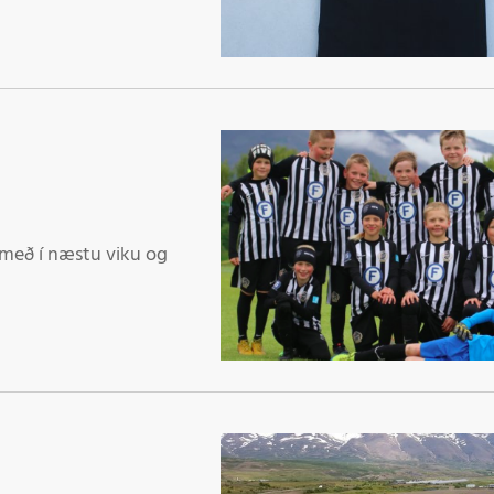
t með í næstu viku og