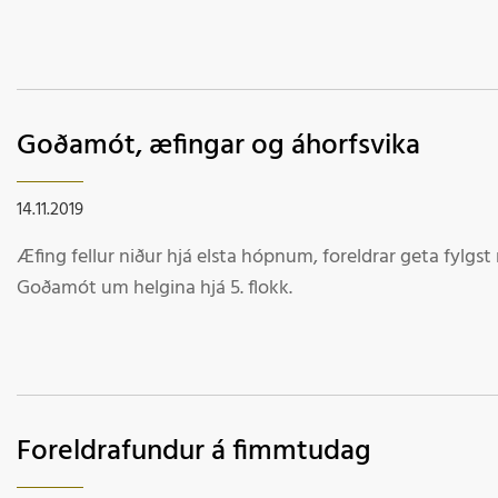
Goðamót, æfingar og áhorfsvika
14.11.2019
Æfing fellur niður hjá elsta hópnum, foreldrar geta fylgs
Goðamót um helgina hjá 5. flokk.
Foreldrafundur á fimmtudag