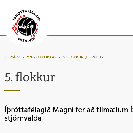
FORSÍÐA
/
YNGRI FLOKKAR
/
5. FLOKKUR
/
FRÉTTIR
5. flokkur
Íþróttafélagið Magni fer að tilmælum Í
stjórnvalda