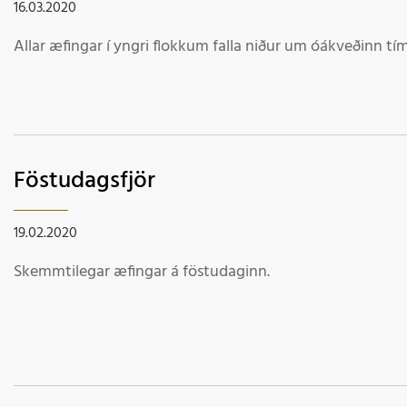
16.03.2020
Allar æfingar í yngri flokkum falla niður um óákveðinn tí
Föstudagsfjör
19.02.2020
Skemmtilegar æfingar á föstudaginn.