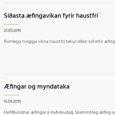
Síðasta æfingavikan fyrir haustfrí
21.09.2019
Rúmlega tveggja vikna haustfrí tekur síðan við eftir æfin
Æfingar og myndataka
15.09.2019
Hefðbundnar æfingar á miðvikudag. Skemmtileg æfing 