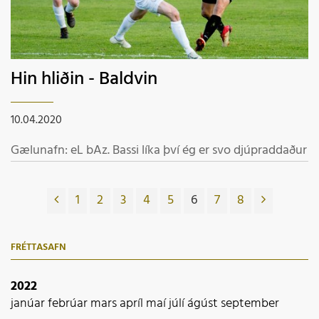
Hin hliðin - Baldvin
10.04.2020
Gælunafn: eL bAz. Bassi líka því ég er svo djúpraddaður
1
2
3
4
5
6
7
8
FRÉTTASAFN
2022
janúar
febrúar
mars
apríl
maí
júlí
ágúst
september