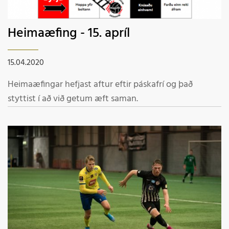
Heimaæfing - 15. apríl
15.04.2020
Heimaæfingar hefjast aftur eftir páskafrí og það
styttist í að við getum æft saman.