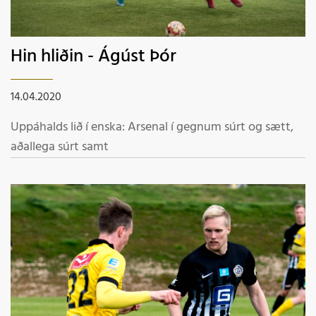
Hin hliðin - Ágúst Þór
14.04.2020
Uppáhalds lið í enska: Arsenal í gegnum súrt og sætt,
aðallega súrt samt