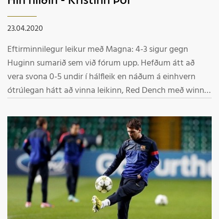
Hin hliðin - Kristinn Þór
23.04.2020
Eftirminnilegur leikur með Magna: 4-3 sigur gegn
Huginn sumarið sem við fórum upp. Hefðum átt að
vera svona 0-5 undir í hálfleik en náðum á einhvern
ótrúlegan hátt að vinna leikinn, Red Dench með winner
á 93 og reif sig úr að ofan. Aðrar eins senur hafa held ég
aldrei sést á Víkinni.